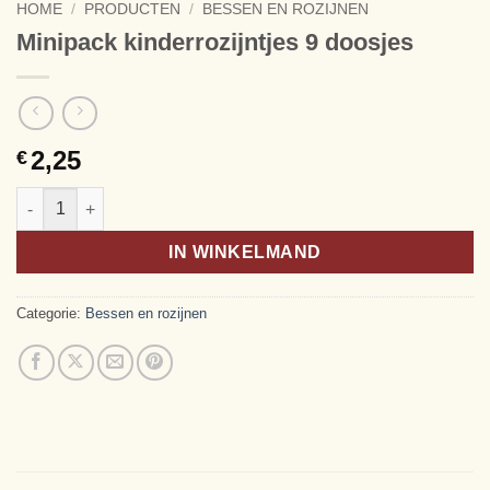
HOME
/
PRODUCTEN
/
BESSEN EN ROZIJNEN
Minipack kinderrozijntjes 9 doosjes
2,25
€
Minipack kinderrozijntjes 9 doosjes aantal
Alternative:
IN WINKELMAND
Categorie:
Bessen en rozijnen