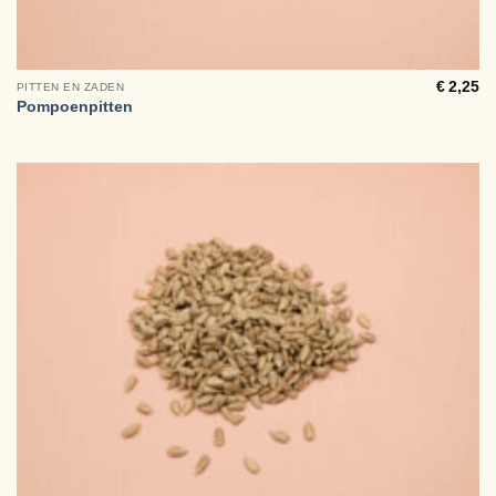
€
2,25
PITTEN EN ZADEN
Pompoenpitten