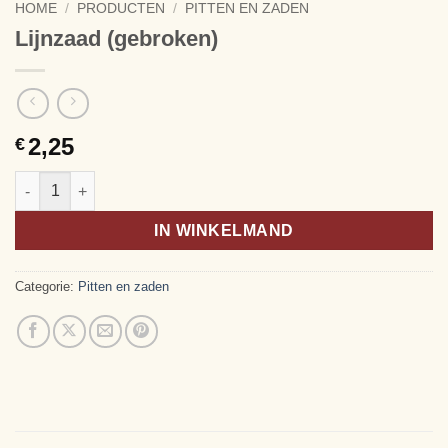
HOME
/
PRODUCTEN
/
PITTEN EN ZADEN
Lijnzaad (gebroken)
2,25
€
Lijnzaad (gebroken) aantal
Alternative:
IN WINKELMAND
Categorie:
Pitten en zaden