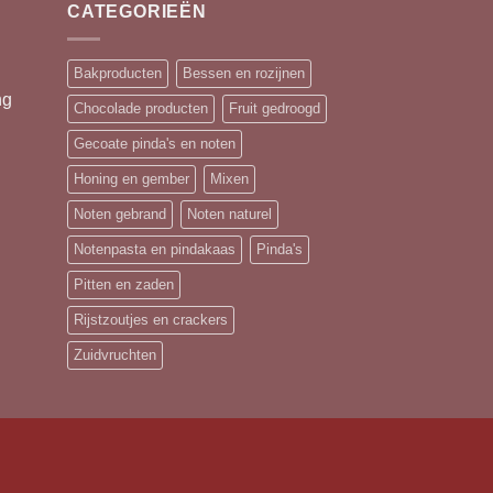
CATEGORIEËN
Bakproducten
Bessen en rozijnen
ng
Chocolade producten
Fruit gedroogd
Gecoate pinda's en noten
Honing en gember
Mixen
Noten gebrand
Noten naturel
Notenpasta en pindakaas
Pinda's
Pitten en zaden
Rijstzoutjes en crackers
Zuidvruchten