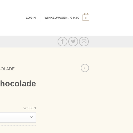
LOGIN
WINKELWAGEN /
€
0,00
0
COLADE
chocolade
WISSEN