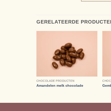
GERELATEERDE PRODUCTE
+
+
UCTEN
CHOCOLADE PRODUCTEN
CHOC
colade
Amandelen melk chocolade
Gemb