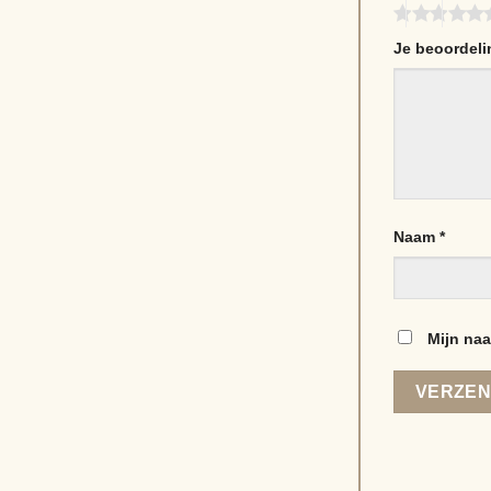
Je beoordel
Naam
*
Mijn naa