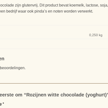
ocolade zijn glutenvrij. Dit product bevat koemelk, lactose, soja
 een bedrijf waar ook pinda’s en noten worden verwerkt.
0,250 kg
en
 beoordelingen.
eerste om “Rozijnen witte chocolade (yoghurt)
ng
*