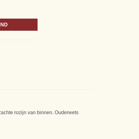
urt) aantal
AND
zachte rozijn van binnen. Ouderwets