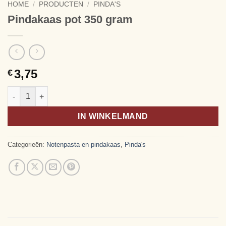
HOME
/
PRODUCTEN
/
PINDA'S
Pindakaas pot 350 gram
3,75
€
Pindakaas pot 350 gram aantal
Alternative:
IN WINKELMAND
Categorieën:
Notenpasta en pindakaas
,
Pinda's