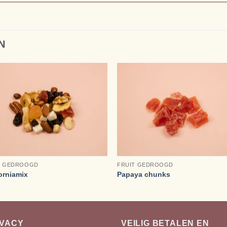
N
+
T GEDROOGD
FRUIT GEDROOGD
orniamix
Papaya chunks
IVACY
VEILIG BETALEN EN