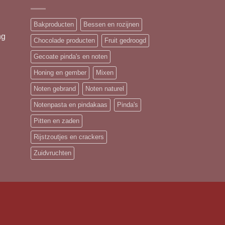
Bakproducten
Bessen en rozijnen
ng
Chocolade producten
Fruit gedroogd
Gecoate pinda's en noten
Honing en gember
Mixen
Noten gebrand
Noten naturel
Notenpasta en pindakaas
Pinda's
Pitten en zaden
Rijstzoutjes en crackers
Zuidvruchten