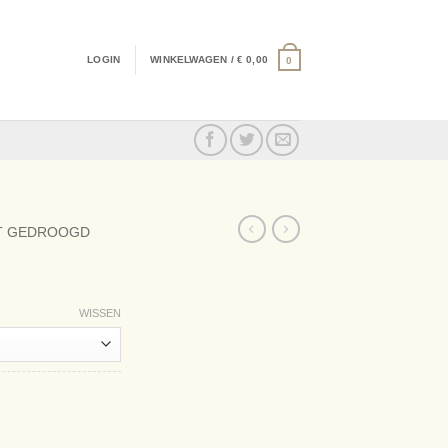
LOGIN
WINKELWAGEN /
€
0,00
0
T GEDROOGD
WISSEN