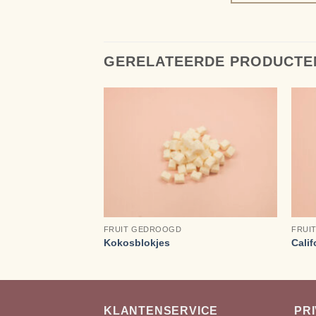
GERELATEERDE PRODUCTE
+
+
€
2,25
FRUIT GEDROOGD
FRUI
Kokosblokjes
Calif
KLANTENSERVICE
PR