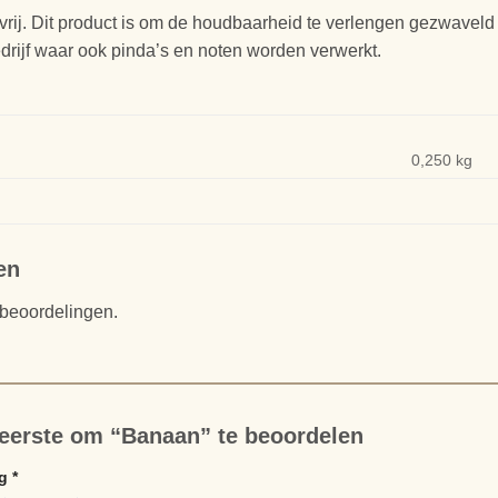
rij. Dit product is om de houdbaarheid te verlengen gezwaveld m
edrijf waar ook pinda’s en noten worden verwerkt.
0,250 kg
en
 beoordelingen.
eerste om “Banaan” te beoordelen
ng
*