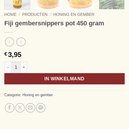
HOME
/
PRODUCTEN
/
HONING EN GEMBER
Fiji gembersnippers pot 450 gram
3,95
€
Fiji gembersnippers pot 450 gram aantal
Alternative:
IN WINKELMAND
Categorie:
Honing en gember