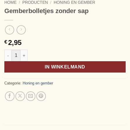
HOME
/
PRODUCTEN
/
HONING EN GEMBER
Gemberbolletjes zonder sap
2,95
€
Gemberbolletjes zonder sap aantal
Alternative:
IN WINKELMAND
Categorie:
Honing en gember